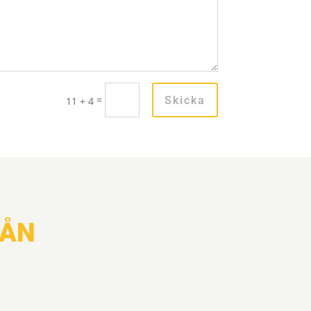
=
Skicka
11 + 4
RÅN